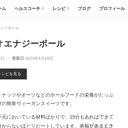
ーム
ヘルスコーチ
レシピ
ブログ
プロフィール
ナジーボール
オエナジーボール
6日
更新日
2023年4月18日
レシピを見る
、ナッツやオーツなどのホールフードの栄養がたっぷ
けの簡単ヴィーガンスイーツです。
元においている材料ばかりで、15分もあればできて
余裕があるとき
分からないほどリピートしています。