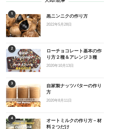
人気の記事
1
黒ニンニクの作り方
2022年5月28日
2
ローチョコレート基本の作
り方２種＆アレンジ３種
2020年10月13日
3
自家製ナッツバターの作り
方
2020年8月11日
4
オートミルクの作り方－材
料２つだけ