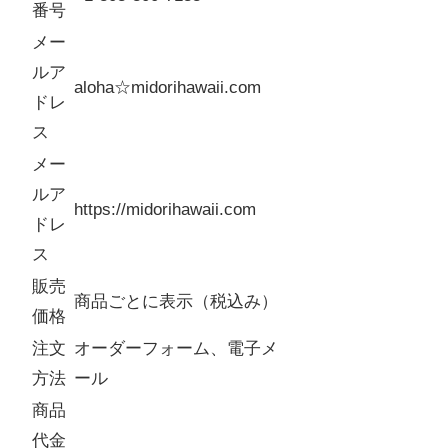
番号
メー
ルア
aloha☆midorihawaii.com
ドレ
ス
メー
ルア
https://midorihawaii.com
ドレ
ス
販売
商品ごとに表示（税込み）
価格
注文
オーダーフォーム、電子メ
方法
ール
商品
代金